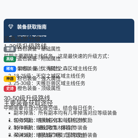
装备获取指南
快速升级指南
装备品质分级
1-30级升级路线
白色装备 - 基础属性
普通
前期主要跟随主线任务，这是最快速的升级方式：
蓝色装备 - 附加属性
高级
1-18级：洛兰、格兰之森区域主线任务
紫色装备 - 优秀属性
稀有
18-25级：天空之城区域主线任务
粉色装备 - 强大属性
神器
25-30级：天帷巨兽区域主线任务
橙色装备 - 顶级属性
史诗
30-50级升级路线
主要装备获取途径
中期需要合理分配疲劳值，结合每日任务：
副本掉落：所有副本均有几率掉落对应等级装备
30-35级：暗黑城入口、浅析之地
任务奖励：主线任务和每日任务奖励
35-40级：蜘蛛洞穴、熔岩穴
制作系统：通过收集材料制作装备
40-45级：暗黑城广场、王的遗迹
深渊派对：挑战深渊模式获取史诗装备