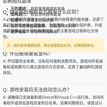
必刷组队副本
王的遗迹：
获取荣誉徽章和装备
Q: DNF怀旧服和官方服有什么区别？
悲鸣洞穴：
获取悲鸣首饰套装
A: DNF怀旧服是基于60版本经典内容搭建的服务器，还原了
机械牛：
获取泰拉石武器
最初的游戏体验，无商城、无疲劳药、无强化保护券，升级
比尔马克帝国试验场：
获取首饰和材料
速度较慢，装备获取难度较高，更注重游戏过程和社交体
诺伊佩拉：
获取暗黑城装备
验。
组队副本难度较高，建议组建固定队伍，合理搭配职业。
Q: 怀旧服需要氪金吗？
A: 怀旧服完全免费，没有任何强制消费项目。游戏内所有装
备和道具都可以通过游戏内方式获得，还原了最纯粹的游戏
体验。
Q: 游戏安装后无法启动怎么办？
A: 请确保已安装最新版DirectX和Visual C++运行库，关闭杀
毒软件或添加游戏目录到白名单。如果问题依旧，请尝试以