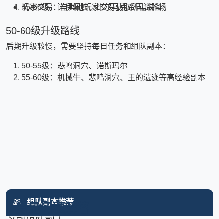
45-50级：诺伊佩拉、比尔马克帝国试验场
玩家交易：与其他玩家交易获取所需装备
50-60级升级路线
后期升级较慢，需要坚持每日任务和组队副本：
50-55级：悲鸣洞穴、诺斯玛尔
55-60级：机械牛、悲鸣洞穴、王的遗迹等高经验副本
组队副本推荐
常见问题解答